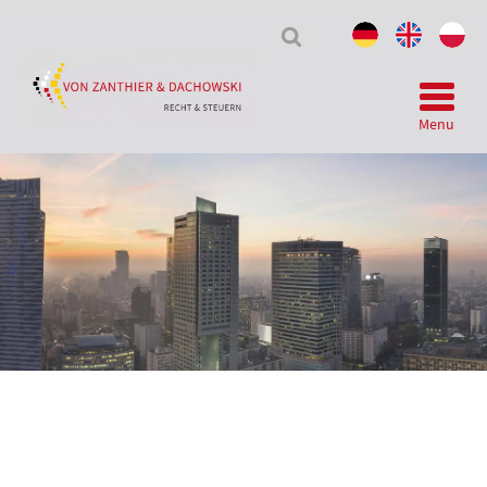
Tax
&
Law
Menu
Telegram