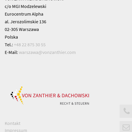
c/o MGI Modzelewski
Eurocentrum Alpha
al. Jerozolimskie 136
02-305 Warszawa
Polska
Tel.:
+48 22 875 30 55
E-Mail:
warszawa@
vonzanthier.com
Kontakt
Impressum