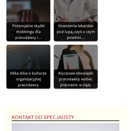
Potencjalne skutki
Orzeczenia lekarskie
mobbingu dla
pod lupą, czyli o czym
pracodawcy i…
powinni…
Kilka słów o kulturze
Kluczowe obowiązki
organizacyjnej
pracodawcy wobec
pracodawcy
pracownic w ciąży
KONTAKT DO SPECJALISTY