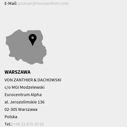
E-Mail:
poznan@
vonzanthier.com
WARSZAWA
VON ZANTHIER & DACHOWSKI
c/o MGI Modzelewski
Eurocentrum Alpha
al. Jerozolimskie 136
02-305 Warszawa
Polska
Tel.:
+48 22 875 30 55