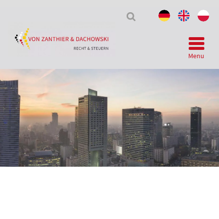
Tax
&
Law
Menu
Telegram