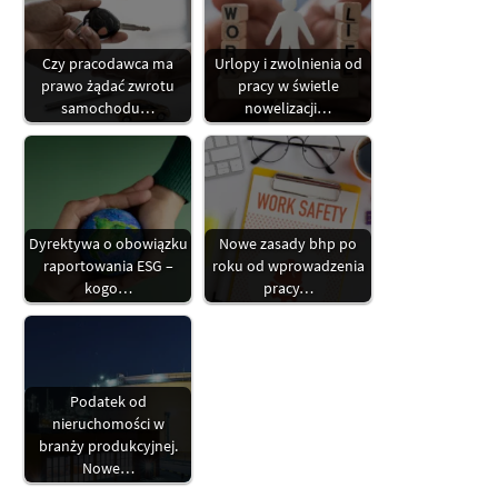
Czy pracodawca ma
Urlopy i zwolnienia od
prawo żądać zwrotu
pracy w świetle
samochodu…
nowelizacji…
Dyrektywa o obowiązku
Nowe zasady bhp po
raportowania ESG –
roku od wprowadzenia
kogo…
pracy…
Podatek od
nieruchomości w
branży produkcyjnej.
Nowe…