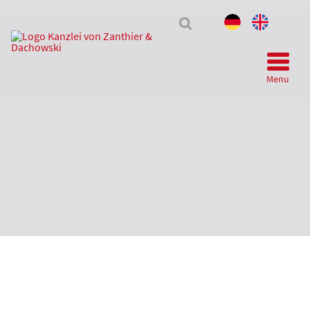
Tax
&
Law
Menu
Telegram