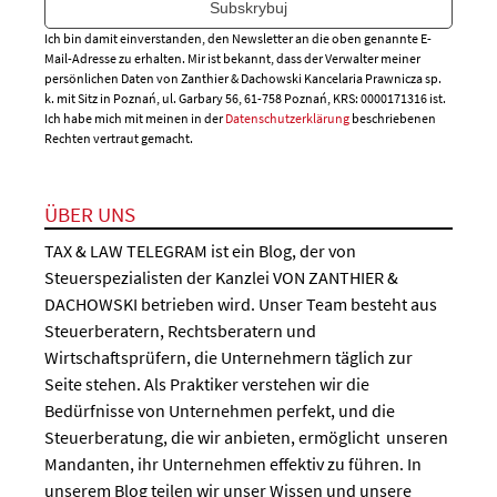
Ich bin damit einverstanden, den Newsletter an die oben genannte E-
Mail-Adresse zu erhalten. Mir ist bekannt, dass der Verwalter meiner
persönlichen Daten von Zanthier & Dachowski Kancelaria Prawnicza sp.
k. mit Sitz in Poznań, ul. Garbary 56, 61-758 Poznań, KRS: 0000171316 ist.
Ich habe mich mit meinen in der
Datenschutzerklärung
beschriebenen
Rechten vertraut gemacht.
ÜBER UNS
TAX & LAW TELEGRAM ist ein Blog, der von
Steuerspezialisten der Kanzlei VON ZANTHIER &
DACHOWSKI betrieben wird. Unser Team besteht aus
Steuerberatern, Rechtsberatern und
Wirtschaftsprüfern, die Unternehmern täglich zur
Seite stehen. Als Praktiker verstehen wir die
Bedürfnisse von Unternehmen perfekt, und die
Steuerberatung, die wir anbieten, ermöglicht unseren
Mandanten, ihr Unternehmen effektiv zu führen. In
unserem Blog teilen wir unser Wissen und unsere