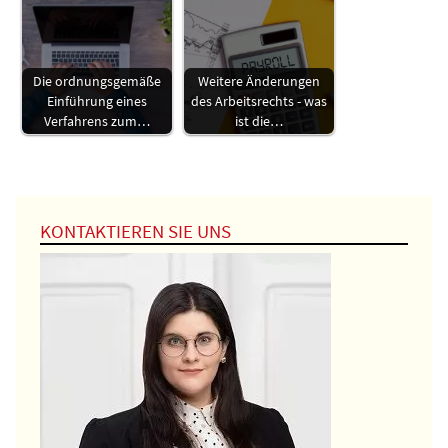
Die ordnungsgemäße
Weitere Änderungen
Einführung eines
des Arbeitsrechts - was
Verfahrens zum…
ist die…
KONTAKTIEREN SIE UNS