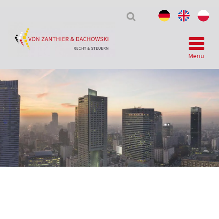
Tax
&
Law
Menu
Telegram