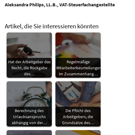
Aleksandra Philips, LL.B., VAT-Steuerfachangestellte
Artikel, die Sie interessieren könnten
Hat der Arbeitgeber das
Regelmäßige
Recht, die Rückgabe
Mitarbeiterbeurteilungen
des…
im Zusammenhang…
Berechnung des
Die Pflicht des
Urlaubsanspruchs
Arbeitgebers, die
abhängig von der…
Grundsätze des…