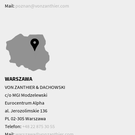
Mail:
poznan@
vonzanthier.com
WARSZAWA
VON ZANTHIER & DACHOWSKI
c/o MGI Modzelewski
Eurocentrum Alpha
al. Jerozolimskie 136
PL 02-305 Warszawa
Telefon:
+48 22 875 30 55
Mail:
warszawa@
vonzanthier.com