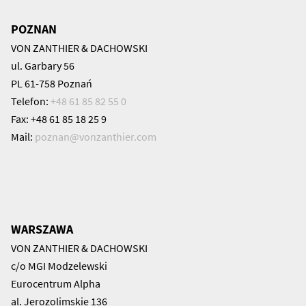
POZNAN
VON ZANTHIER & DACHOWSKI
ul. Garbary 56
PL 61-758 Poznań
Telefon:
+48 61 85 82 55 0
Fax: +48 61 85 18 25 9
Mail:
poznan@
vonzanthier.com
WARSZAWA
VON ZANTHIER & DACHOWSKI
c/o MGI Modzelewski
Eurocentrum Alpha
al. Jerozolimskie 136