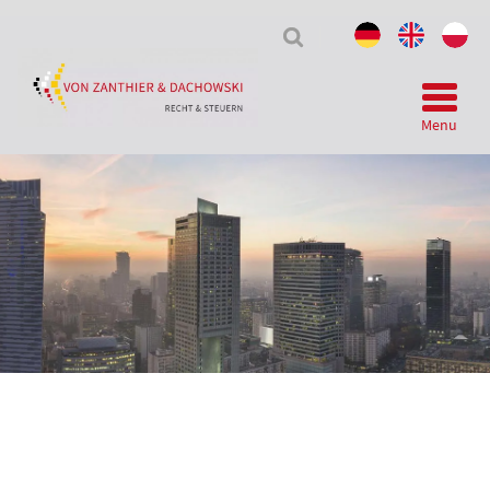
Tax
&
Law
Menu
Telegram