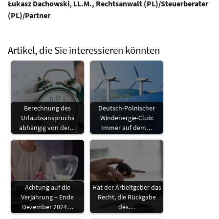
Łukasz Dachowski, LL.M., Rechtsanwalt (PL)/Steuerberater
(PL)/Partner
Artikel, die Sie interessieren könnten
Berechnung des
Deutsch-Polnischer
Urlaubsanspruchs
Windenergie-Club:
abhängig von der…
Immer auf dem…
Achtung auf die
Hat der Arbeitgeber das
Verjährung – Ende
Recht, die Rückgabe
Dezember 2024…
des…