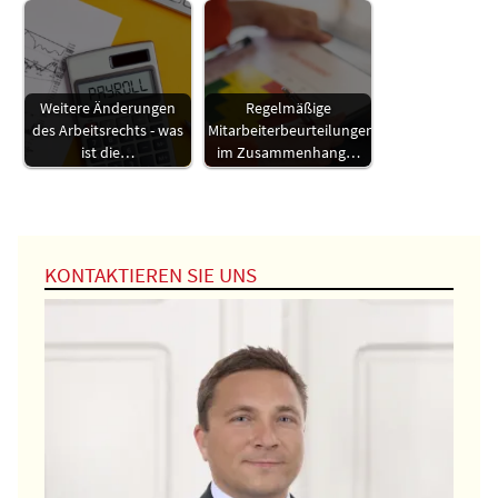
Weitere Änderungen
Regelmäßige
des Arbeitsrechts - was
Mitarbeiterbeurteilungen
ist die…
im Zusammenhang…
KONTAKTIEREN SIE UNS