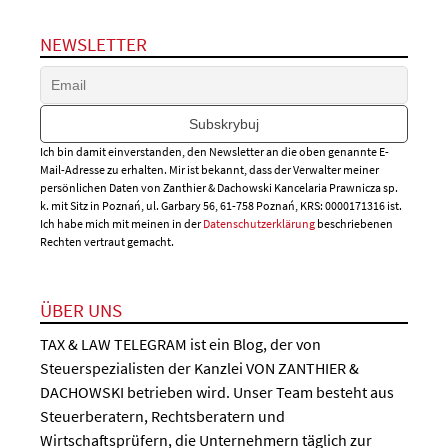
NEWSLETTER
Ich bin damit einverstanden, den Newsletter an die oben genannte E-
Mail-Adresse zu erhalten. Mir ist bekannt, dass der Verwalter meiner
persönlichen Daten von Zanthier & Dachowski Kancelaria Prawnicza sp.
k. mit Sitz in Poznań, ul. Garbary 56, 61-758 Poznań, KRS: 0000171316 ist.
Ich habe mich mit meinen in der
Datenschutzerklärung
beschriebenen
Rechten vertraut gemacht.
ÜBER UNS
TAX & LAW TELEGRAM ist ein Blog, der von
Steuerspezialisten der Kanzlei VON ZANTHIER &
DACHOWSKI betrieben wird. Unser Team besteht aus
Steuerberatern, Rechtsberatern und
Wirtschaftsprüfern, die Unternehmern täglich zur