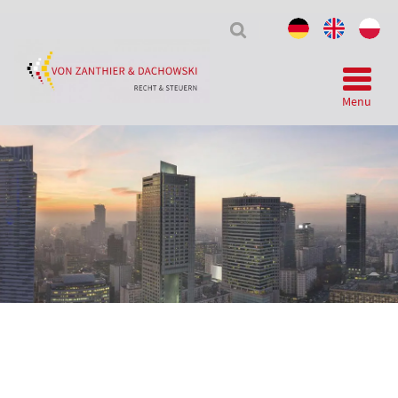
Tax
&
Law
Menu
Telegram