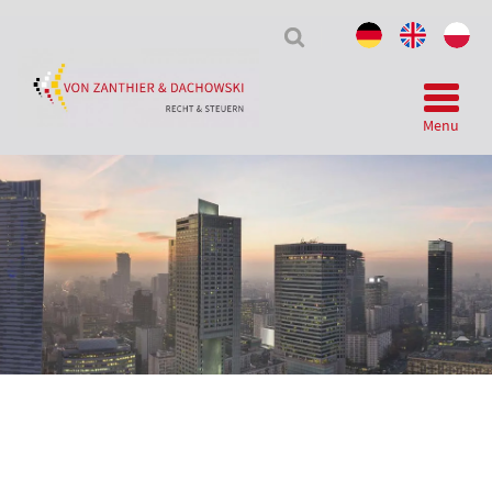
Tax
&
Law
Menu
Telegram