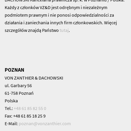
Każdy z członków VZ&D jest odrębnym i niezależnym
podmiotem prawnym i nie ponosi odpowiedzialności za
działania i zaniechania innych firm członkowskich. Więcej
szczegółów znajdą Państwo
tutaj
.
POZNAN
VON ZANTHIER & DACHOWSKI
ul. Garbary 56
61-758 Poznań
Polska
Tel.:
+48 61 85 82 55 0
Fax: +48 61 85 18 25 9
E-Mail:
poznan@
vonzanthier.com