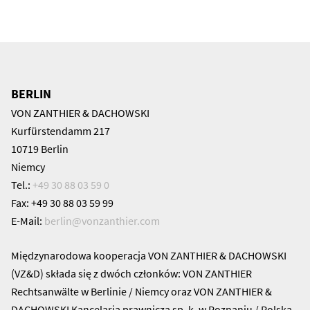
BERLIN
VON ZANTHIER & DACHOWSKI
Kurfürstendamm 217
10719 Berlin
Niemcy
Tel.:
+49 30 88 03 59 0
Fax: +49 30 88 03 59 99
E-Mail:
berlin@
vonzanthier.com
Międzynarodowa kooperacja VON ZANTHIER & DACHOWSKI
(VZ&D) składa się z dwóch członków: VON ZANTHIER
Rechtsanwälte w Berlinie / Niemcy oraz VON ZANTHIER &
DACHOWSKI Kancelaria prawnicza sp. k. w Poznaniu / Polska.