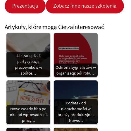
Prezentacja
Zobacz inne nasze szkolenia
Artykuły, które mogą Cię zainteresować
Jak zarządzać
partycypacją
pracowników w
Ochrona sygnalistów w
spółce…
organizacji: pół roku…
Podatek od
Nowe zasady bhp po
nieruchomości w
roku od wprowadzenia
branży produkcyjnej.
pracy…
Nowe…