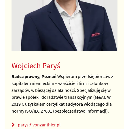
Wojciech Paryś
Radca prawny, Poznań
Wspieram przedsiębiorców z
kapitałem niemieckim – właścicieli firm i członków
zarządów w bieżącej działalności. Specjalizuję się w
prawie spółek i doradztwie transakcyjnym (M&A). W
2019 r. uzyskałem certyfikat audytora wiodącego dla
normy ISO/IEC 27001 (bezpieczeństwo informacji).
parys@vonzanthier.pl