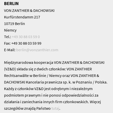
BERLIN
VON ZANTHIER & DACHOWSKI
Kurfürstendamm 217
10719 Berlin
Niemcy
Tel.:
+49 30 88 03 59 0
Fax: +49 30 88 03 59 99
E-Mail:
berlin@
vonzanthier.com
Międzynarodowa kooperacja VON ZANTHIER & DACHOWSKI
(VZ&D) składa się z dwóch członków: VON ZANTHIER
Rechtsanwälte w Berlinie / Niemcy oraz VON ZANTHIER &
DACHOWSKI Kancelaria prawnicza sp. k. w Poznaniu / Polska.
Każdy z członków VZ&D jest odrębnym i niezależnym
podmiotem prawnym i nie ponosi odpowiedzialności za
działania i zaniechania innych firm członkowskich. Więcej
szczegółów znajdą Państwo
tutaj
.