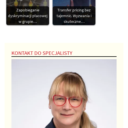
Zapobieganie
Transfer pricing bez
dyskryminacji płacowej
tajemnic. Wyzwania i
w grupie…
skuteczne…
KONTAKT DO SPECJALISTY