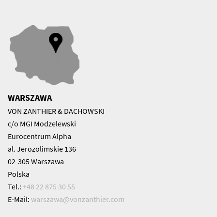
WARSZAWA
VON ZANTHIER & DACHOWSKI
c/o MGI Modzelewski
Eurocentrum Alpha
al. Jerozolimskie 136
02-305 Warszawa
Polska
Tel.:
+48 22 875 30 55
E-Mail:
warszawa@
vonzanthier.com