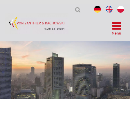
Tax
&
Law
Menu
Telegram