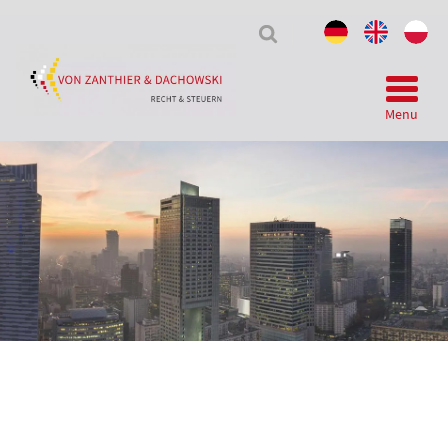
Tax
&
Law
Menu
Telegram